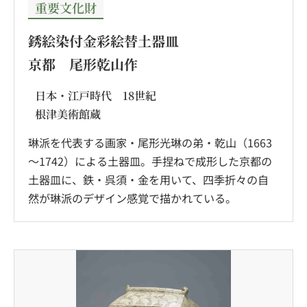
重要文化財
銹絵染付金彩絵替土器皿
京都 尾形乾山作
日本・江戸時代 18世紀
根津美術館蔵
琳派を代表する画家・尾形光琳の弟・乾山（1663
～1742）による土器皿。手捏ねで成形した京都の
土器皿に、鉄・呉須・金を用いて、四季折々の自
然が琳派のデザイン感覚で描かれている。