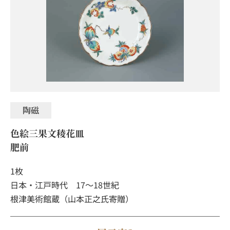
陶磁
色絵三果文稜花皿
肥前
1枚
日本・江戸時代 17～18世紀
根津美術館蔵（山本正之氏寄贈）