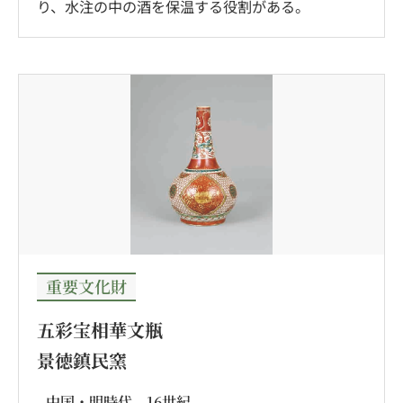
り、水注の中の酒を保温する役割がある。
重要文化財
五彩宝相華文瓶
景徳鎮民窯
中国・明時代 16世紀