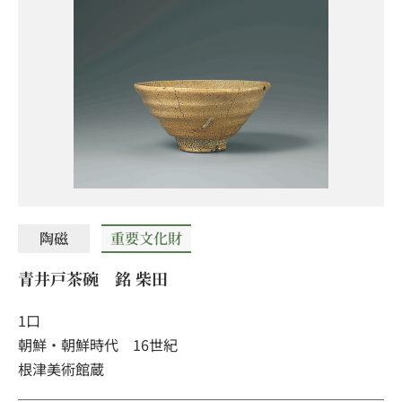
陶磁
重要文化財
青井戸茶碗 銘 柴田
1口
朝鮮・朝鮮時代 16世紀
根津美術館蔵