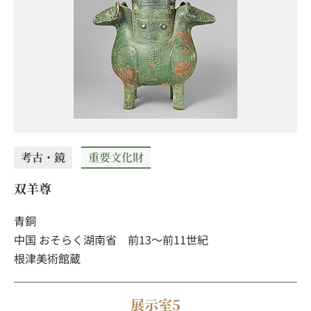
考古・鏡
重要文化財
双羊尊
青銅
中国 おそらく湖南省 前13～前11世紀
根津美術館蔵
展示室5