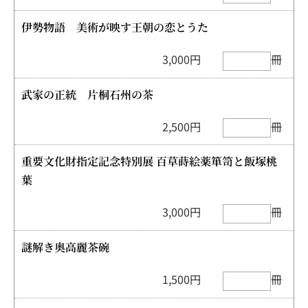
伊勢物語 美術が映す王朝の恋とうた
3,000円
冊
武家の正統 片桐石州の茶
2,500円
冊
重要文化財指定記念特別展 百草蒔絵薬箪笥と飯塚桃
葉
3,000円
冊
謎解き奥高麗茶碗
1,500円
冊