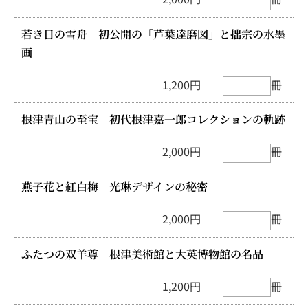
若き日の雪舟 初公開の「芦葉達磨図」と拙宗の水墨
画
1,200円
冊
根津青山の至宝 初代根津嘉一郎コレクションの軌跡
2,000円
冊
燕子花と紅白梅 光琳デザインの秘密
2,000円
冊
ふたつの双羊尊 根津美術館と大英博物館の名品
1,200円
冊