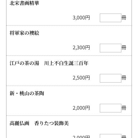
北宋書画精華
3,000円
冊
将軍家の襖絵
2,300円
冊
江戸の茶の湯 川上不白生誕三百年
2,500円
冊
新・桃山の茶陶
2,000円
冊
高麗仏画 香りたつ装飾美
2,000円
冊