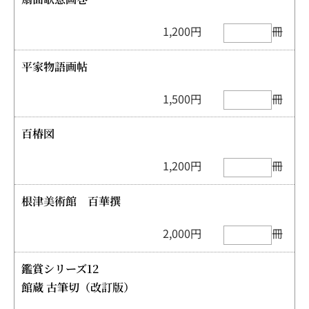
1,200円
冊
平家物語画帖
1,500円
冊
百椿図
1,200円
冊
根津美術館 百華撰
2,000円
冊
鑑賞シリーズ12
館蔵 古筆切（改訂版）