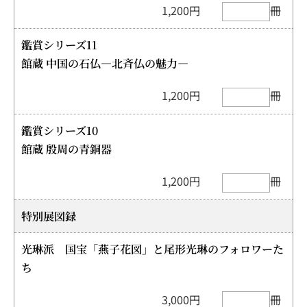
1,200円
冊
鑑賞シリーズ11
館蔵 中国の石仏—北斉仏の魅力—
1,200円
冊
鑑賞シリーズ10
館蔵 殷周の青銅器
1,200円
冊
特別展図録
光琳派 国宝「燕子花図」と尾形光琳のフォロワーた
ち
3,000円
冊