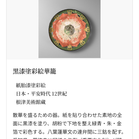
黒漆塗彩絵華籠
紙胎漆塗彩絵
日本・平安時代 12世紀
根津美術館蔵
散華を盛るための器。紙を貼り合わせた素地の全
面に黒漆を塗り、胡粉で下地を整え緑青・朱・金
箔で彩色する。八葉蓮華文の連弁間に三鈷を配す。