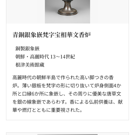
青銅銀象嵌梵字宝相華文香炉
銅製銀象嵌
朝鮮・高麗時代 13～14世紀
根津美術館蔵
高麗時代の朝鮮半島で作られた高い脚つきの香
炉。薄い銀板を梵字の形に切り抜いて炉身側面4か
所と口縁6か所に象嵌し、その周りに優美な唐草文
を銀の線象嵌であらわす。香による仏前供養は、献
華や燃灯とともに重要視された。