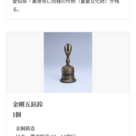
愛知県・萬徳寺に同様の作例（重要文化財）が残
る。
金剛五鈷鈴
1個
金銅鋳造