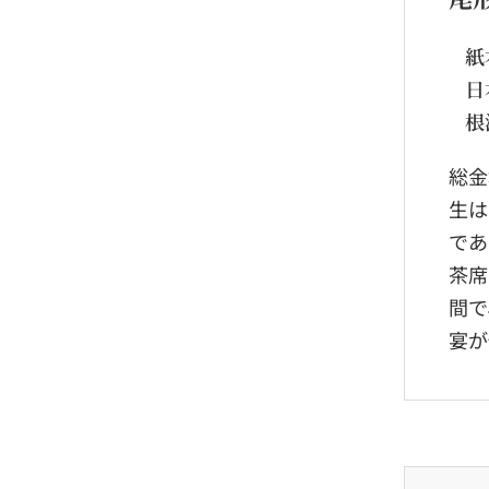
紙
日
根
総金
生は
であ
茶席
間で
宴が