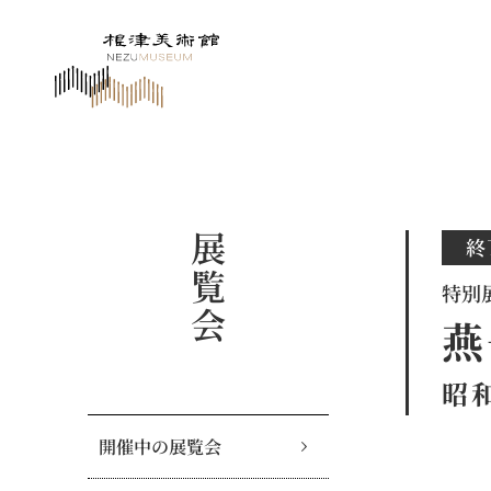
展覧会
終
特別
燕
昭
開催中の展覧会