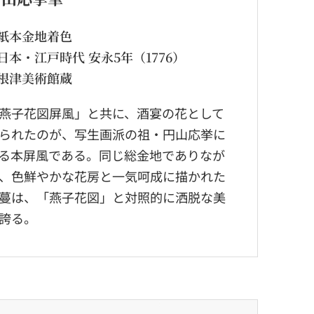
紙本金地着色
日本・江戸時代 安永5年（1776）
根津美術館蔵
燕子花図屏風」と共に、酒宴の花として
られたのが、写生画派の祖・円山応挙に
る本屏風である。同じ総金地でありなが
、色鮮やかな花房と一気呵成に描かれた
蔓は、「燕子花図」と対照的に洒脱な美
誇る。