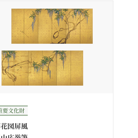
重要文化財
藤花図屏風
円山応挙筆