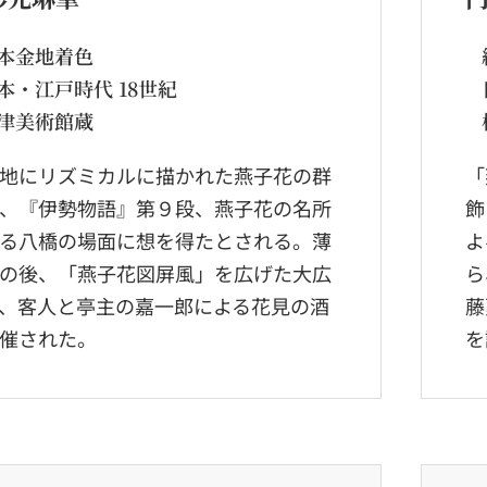
本金地着色
本・江戸時代 18世紀
津美術館蔵
地にリズミカルに描かれた燕子花の群
「
、『伊勢物語』第９段、燕子花の名所
飾
る八橋の場面に想を得たとされる。薄
よ
の後、「燕子花図屏風」を広げた大広
ら
、客人と亭主の嘉一郎による花見の酒
藤
催された。
を