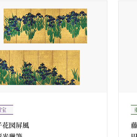
国宝
子花図屏風
形光琳筆