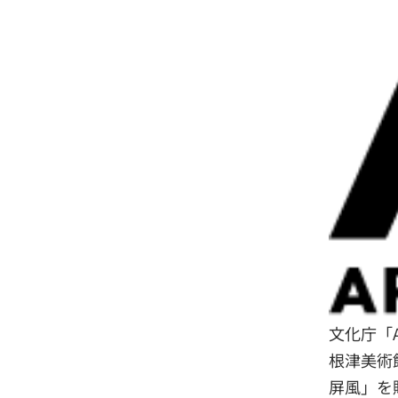
文化庁「AR
根津美術
屏風」を