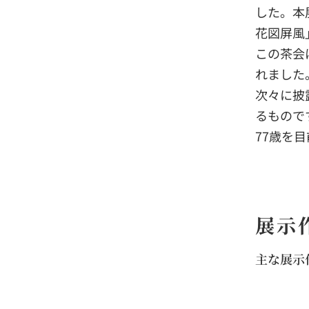
した。本
花図屏風
この茶会
れました
次々に披
るもので
77歳を
展示
主な展示