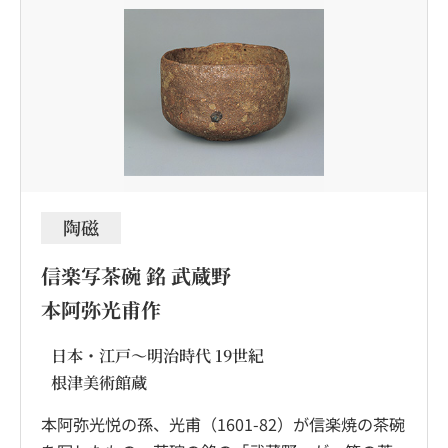
陶磁
信楽写茶碗 銘 武蔵野
本阿弥光甫作
日本・江戸～明治時代 19世紀
根津美術館蔵
本阿弥光悦の孫、光甫（1601-82）が信楽焼の茶碗