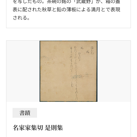
を写したもの。茶碗の銘の「武蔵野」が、箱の蓋
表に配された秋草と鉛の薄板による満月とで表現
される。
書蹟
名家家集切 是則集