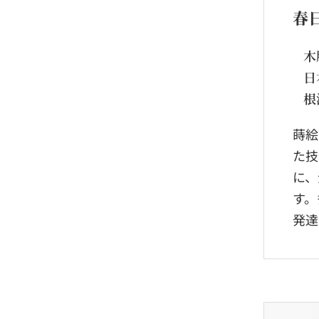
春
木
日
根
蒔絵
た技
に、
す。
発達