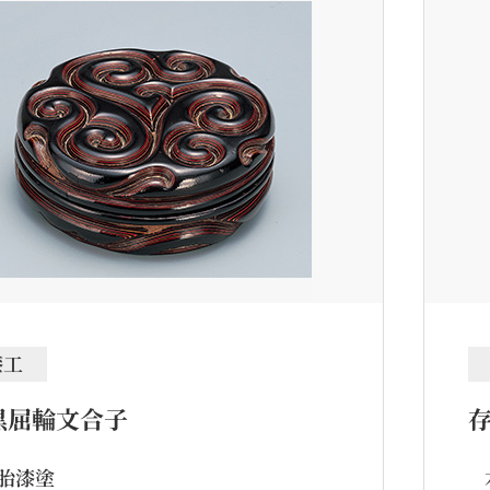
漆工
黒屈輪文合子
胎漆塗