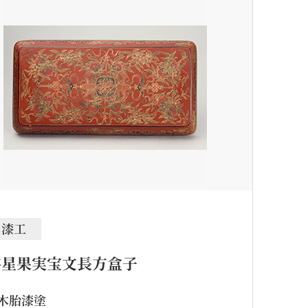
漆工
存星果実宝文長方盒子
木胎漆塗