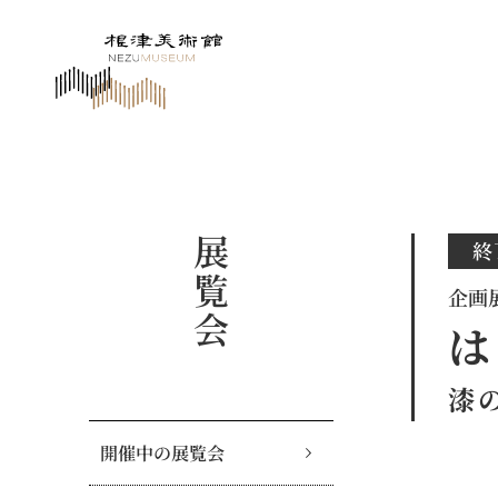
展覧会
終
企画
は
漆
開催中の展覧会