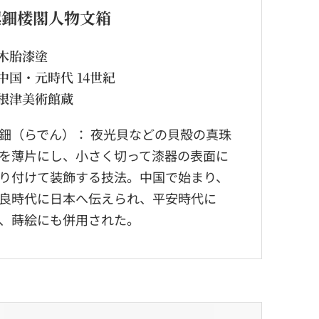
螺鈿楼閣人物文箱
木胎漆塗
中国・元時代 14世紀
根津美術館蔵
鈿（らでん）： 夜光貝などの貝殻の真珠
を薄片にし、小さく切って漆器の表面に
り付けて装飾する技法。中国で始まり、
良時代に日本へ伝えられ、平安時代に
、蒔絵にも併用された。