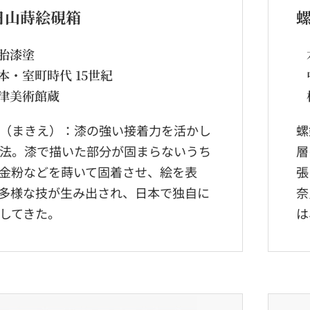
日山蒔絵硯箱
胎漆塗
本・室町時代 15世紀
津美術館蔵
（まきえ）：漆の強い接着力を活かし
螺
法。漆で描いた部分が固まらないうち
層
金粉などを蒔いて固着させ、絵を表
張
多様な技が生み出され、日本で独自に
奈
してきた。
は