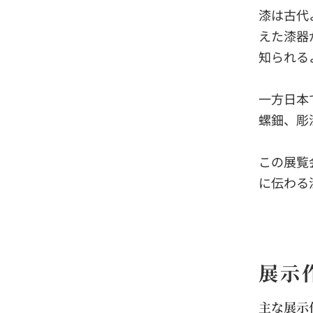
漆は古代
えた漆器
知られる
一方日本
螺鈿、彫
この展覧
に伝わる
展示
主な展示