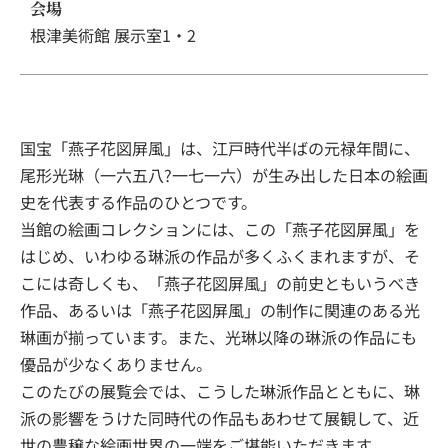
会場
根津美術館 展示室1・2
国宝「燕子花図屏風」は、江戸時代半ばの元禄年間に、
尾形光琳（一六五八?一七一六）が生み出した日本の絵画
史を代表する作品のひとつです。
当館の絵画コレクションには、この「燕子花図屏風」を
はじめ、いわゆる琳派の作品が多くふくまれますが、そ
こには奇しくも、「燕子花図屏風」の前史ともいうべき
作品、あるいは「燕子花図屏風」の制作に関連のある光
琳画が揃っています。また、光琳以降の琳派の作品にも
優品が少なくありません。
このたびの展覧会では、こうした琳派作品とともに、琳
派の影響をうけた同時代の作品もあわせて展観して、近
世の豊穣な絵画世界の一端をご堪能いただきます。