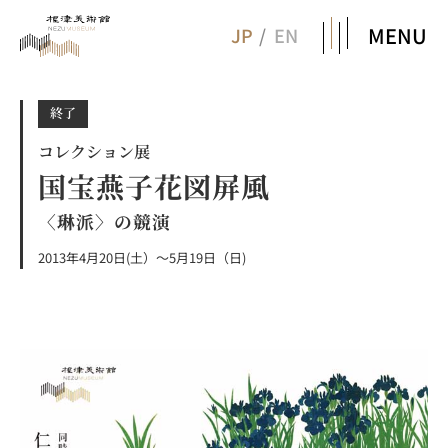
MENU
JP
EN
終了
コレクション展
国宝燕子花図屏風
〈琳派〉の競演
2013年4月20日(土）～5月19日（日)