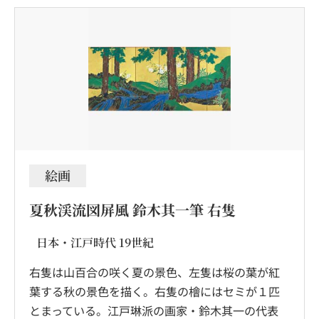
絵画
夏秋渓流図屏風 鈴木其一筆 右隻
日本・江戸時代 19世紀
右隻は山百合の咲く夏の景色、左隻は桜の葉が紅
葉する秋の景色を描く。右隻の檜にはセミが１匹
とまっている。江戸琳派の画家・鈴木其一の代表