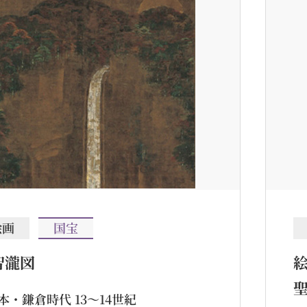
絵画
国宝
智瀧図
本・鎌倉時代 13～14世紀