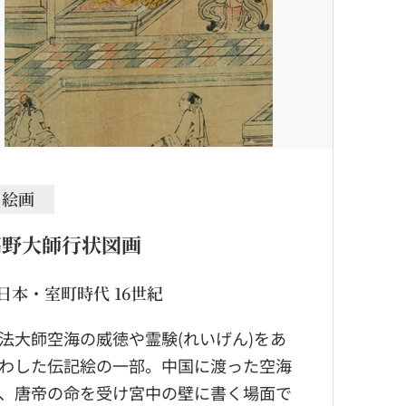
絵画
高野大師行状図画
日本・室町時代 16世紀
法大師空海の威徳や霊験(れいげん)をあ
わした伝記絵の一部。中国に渡った空海
、唐帝の命を受け宮中の壁に書く場面で