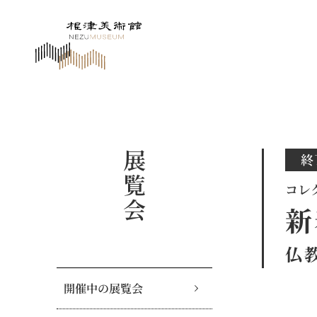
展覧会
終
コレ
新
仏
開催中の展覧会