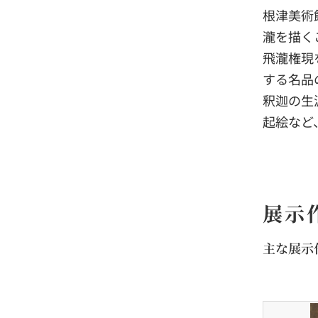
根津美術
瀧を描く
飛瀧権現
する名品
釈迦の生
起絵など
展示
主な展示