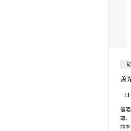
善
日
信濃
尊、
語を