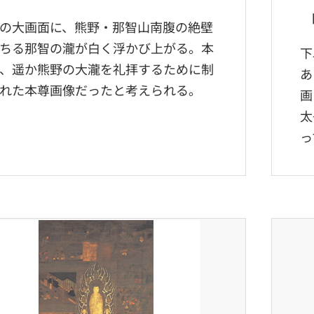
の大画面に、熊野・那智山南腹の絶壁
ちる那智の瀧が白く浮かび上がる。本
下
、遥か熊野の大瀧を礼拝するために制
あ
れた本尊画像だったと考えられる。
画
太
っ