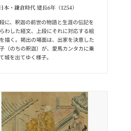
日本・鎌倉時代 建長6年（1254）
段に、釈迦の前世の物語と生涯の伝記を
らわした経文、上段にそれに対応する絵
を描く。掲出の場面は、出家を決意した
子（のちの釈迦）が、愛馬カンタカに乗
て城を出てゆく様子。