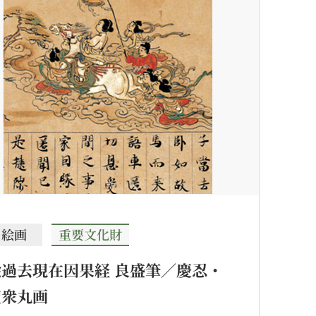
絵画
重要文化財
絵過去現在因果経 良盛筆／慶忍・
聖衆丸画