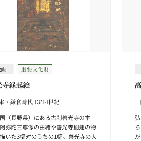
絵画
重要文化財
光寺縁起絵
本・鎌倉時代 13?14世紀
国（長野県）にある古刹善光寺の本
弘
阿弥陀三尊像の由緒や善光寺創建の物
ら
描いた3幅対のうちの1幅。善光寺の大
が