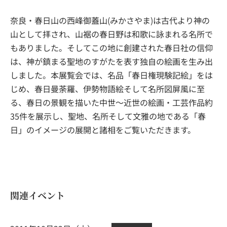
奈良・春日山の西峰御蓋山(みかさやま)は古代より神の
山として拝され、山裾の春日野は和歌に詠まれる名所で
もありました。そしてこの地に創建された春日社の信仰
は、神が鎮まる聖地のすがたを表す独自の絵画を生み出
しました。本展覧会では、名品「春日権現験記絵」をは
じめ、春日曼荼羅、伊勢物語絵そして名所図屏風に至
る、春日の景観を描いた中世～近世の絵画・工芸作品約
35件を展示し、聖地、名所そして文雅の地である「春
日」のイメージの展開と諸相をご覧いただきます。
関連イベント