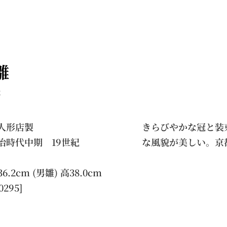
雛
な
人形店製
きらびやかな冠と装
治時代中期 19世紀
な風貌が美しい。京
36.2cm (男雛) 高38.0cm
0295]