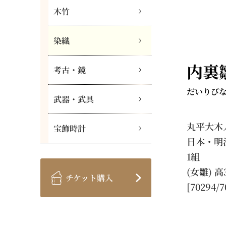
木竹
染織
内裏
考古・鏡
だいりび
武器・武具
丸平大木
宝飾時計
日本・明
1組
(女雛) 高
チケット購入
[70294/7