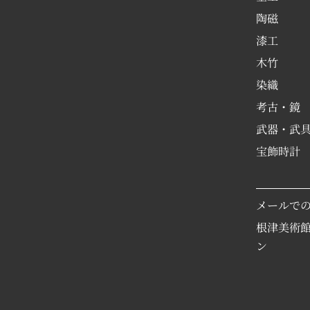
陶磁
漆工
木竹
染織
考古・鏡
武器・武
宝飾時計
メールで
根津美術
ン