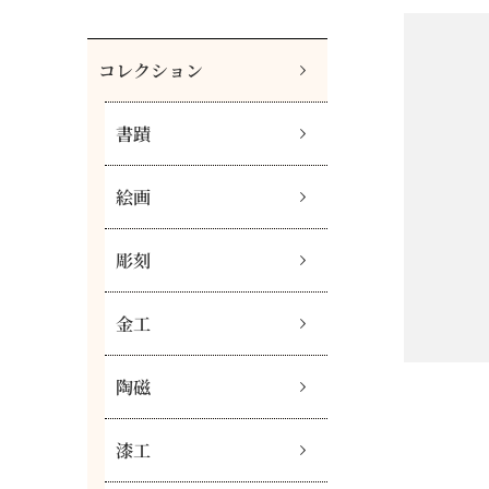
コレクション
書蹟
絵画
彫刻
金工
陶磁
漆工