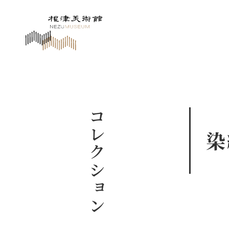
コレクション
染