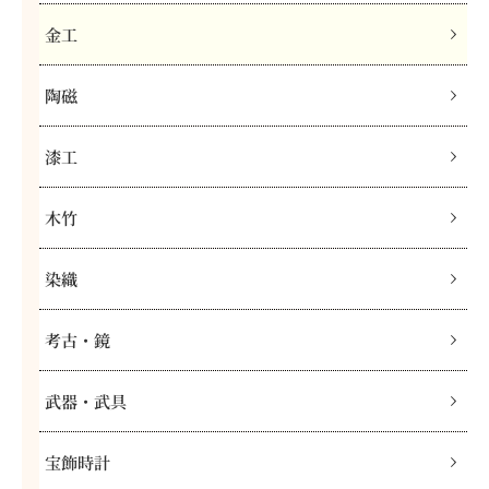
金工
陶磁
漆工
木竹
染織
考古・鏡
武器・武具
宝飾時計