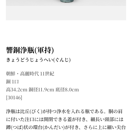
響銅浄瓶(軍持)
きょうどうじょうへい(ぐんじ)
朝鮮・高麗時代 11世紀
銅 1口
高34.2cm 銅径11.9cm 底径8.0cm
[30146]
浄瓶は比丘(びく)が持つ浄水を入れる瓶である。胴の肩
に付いた注口には開閉できる蓋が付き、細長い頸部には
鐔(つば)状の環台(かんだい)が付き、さらに上に細い尖台