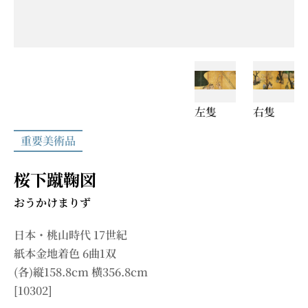
左隻
右隻
重要美術品
桜下蹴鞠図
おうかけまりず
日本・桃山時代 17世紀
紙本金地着色 6曲1双
(各)縦158.8cm 横356.8cm
[10302]