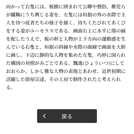
向かって右隻には、桜樹に囲まれて公卿や僧侶、稚児ら
が蹴鞠にうち興じる姿を、左隻には垣根の外の水際で主
人を待つ従者たちの様子を描く。待ちくたびれてあくび
をする姿がユーモラスである。画面右上に水平に邸の縁
を配したうえで、桜の幹と人物が上下方向の運動感を生
んでいる右隻と、垣根の斜線や水際の曲線で画面を大胆
に画し、下辺に静的な人物を集めた左隻。巧妙に図られ
た構図の対照がみごとである。飄逸(ひょういつ)にして
おおらか、しかし雅な人物の表現とあわせ、近世初期に
活躍した俵屋宗達、その工房で制作されたと考えられ
る。
戻る