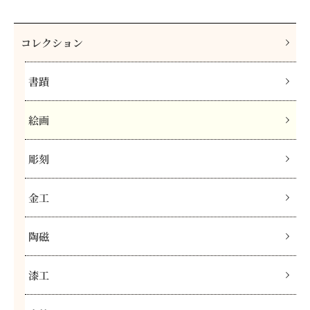
コレクション
書蹟
絵画
彫刻
金工
陶磁
漆工