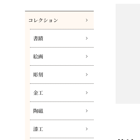
コレクション
書蹟
絵画
彫刻
金工
陶磁
漆工