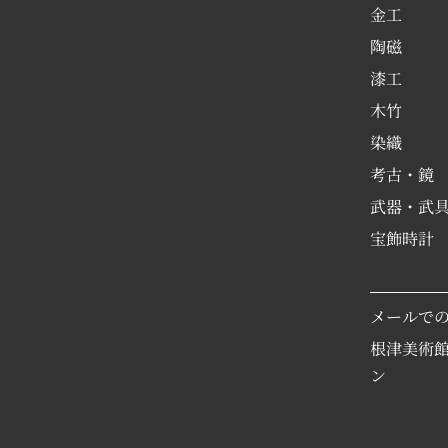
金工
陶磁
漆工
木竹
染織
考古・鏡
武器・武
宝飾時計
メールで
根津美術
ン