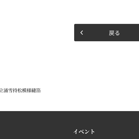
戻る
立涌雪持松模様縫箔
イベント