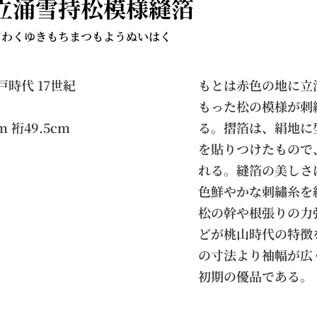
立涌雪持松模様縫箔
てわくゆきもちまつもようぬいはく
時代 17世紀
もとは赤色の地に立
もった松の模様が刺
m 裄49.5cm
る。摺箔は、絹地に
を貼りつけたもので
れる。縫箔の美しさ
色鮮やかな刺繡糸を
松の幹や根張りの力
どが桃山時代の特徴
の寸法より袖幅が広
初期の優品である。