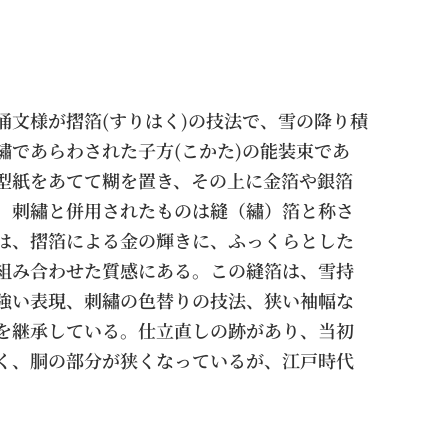
涌文様が摺箔(すりはく)の技法で、雪の降り積
繡であらわされた子方(こかた)の能装束であ
型紙をあてて糊を置き、その上に金箔や銀箔
、刺繡と併用されたものは縫（繡）箔と称さ
は、摺箔による金の輝きに、ふっくらとした
組み合わせた質感にある。この縫箔は、雪持
強い表現、刺繡の色替りの技法、狭い袖幅な
を継承している。仕立直しの跡があり、当初
く、胴の部分が狭くなっているが、江戸時代