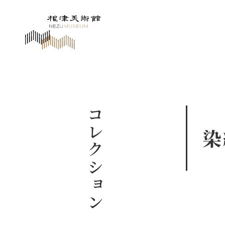
コレクション
染