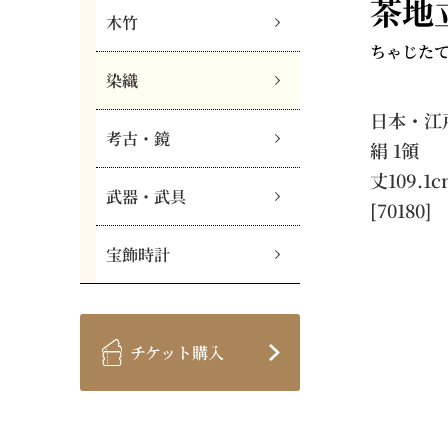
茶地
木竹
ちゃじた
染織
日本・江戸
考古・鏡
絹 1領
丈109.1c
武器・武具
[70180]
宝飾時計
チケット購入