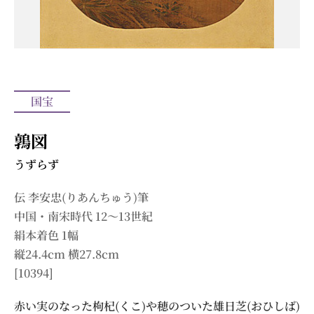
国宝
鶉図
うずらず
伝 李安忠(りあんちゅう)筆
中国・南宋時代 12～13世紀
絹本着色 1幅
縦24.4cm 横27.8cm
[10394]
赤い実のなった枸杞(くこ)や穂のついた雄日芝(おひしば)