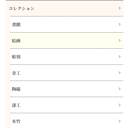
コレクション
書蹟
絵画
彫刻
金工
陶磁
漆工
木竹