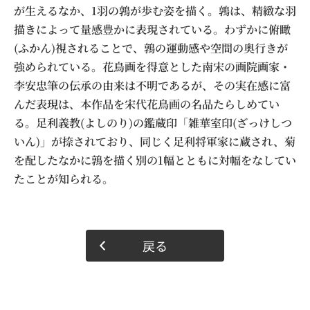
が生えるなか、1羽の鶉が歩む姿を描く。鶉は、精緻な羽
描きによって量感豊かに表現されている。わずかに俯瞰
(ふかん)視されることで、鶉の運動感や空間の奥行きが
強められている。花鳥画を得意とした南宋の画院画家・
李安忠筆の伝承の由来は不明であるが、その実在感に富
んだ表現は、本作品を宋代花鳥画の名品たらしめてい
る。足利義教(よしのり)の鑑蔵印「雑華室印(ざっけしつ
いん)」が捺されており、同じく足利将軍家に蔵され、菊
を配したなかに鶉を描く別の1幅とともに対幅をなしてい
たことが知られる。
戻る